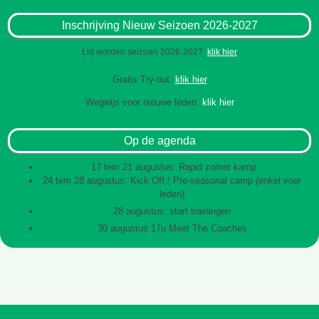
Inschrijving Nieuw Seizoen 2026-2027
Lid worden seizoen 2026-2027:
klik hier
Gratis Try-out:
klik hier
Wegwijs voor nieuwe leden:
klik hier
Op de agenda
17 tem 21 augustus: Rapid zomer kamp
24 tem 28 augustus: Kick Off / Pre-seasonal camp (enkel voor
leden)
28 augustus: start trainingen
30 augustus 17u Meet The Coaches