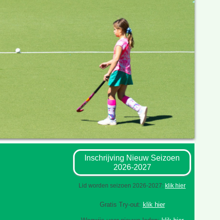
Inschrijving Nieuw Seizoen
2026-2027
Lid worden seizoen 2026-2027:
klik hier
Gratis Try-out:
klik hier