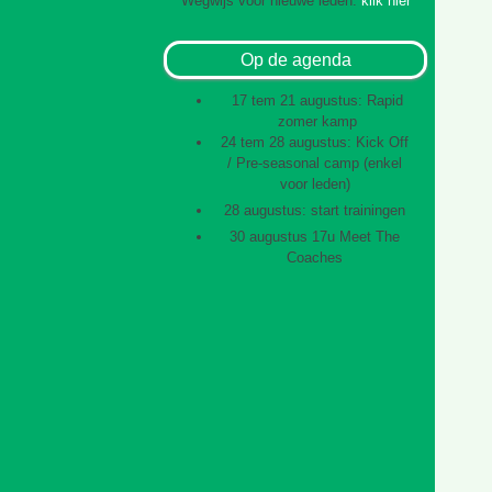
Wegwijs voor nieuwe leden:
klik hier
Op de agenda
17 tem 21 augustus: Rapid
zomer kamp
24 tem 28 augustus: Kick Off
/ Pre-seasonal camp (enkel
voor leden)
28 augustus: start trainingen
30 augustus 17u Meet The
Coaches