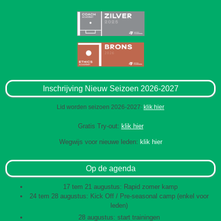
Inschrijving Nieuw Seizoen 2026-2027
Lid worden seizoen 2026-2027:
klik hier
Gratis Try-out:
klik hier
Wegwijs voor nieuwe leden:
klik hier
Op de agenda
17 tem 21 augustus: Rapid zomer kamp
24 tem 28 augustus: Kick Off / Pre-seasonal camp (enkel voor
leden)
28 augustus: start trainingen