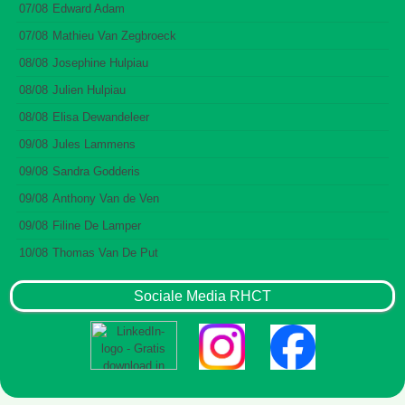
07/08
Edward Adam
07/08
Mathieu Van Zegbroeck
08/08
Josephine Hulpiau
08/08
Julien Hulpiau
08/08
Elisa Dewandeleer
09/08
Jules Lammens
09/08
Sandra Godderis
09/08
Anthony Van de Ven
09/08
Filine De Lamper
10/08
Thomas Van De Put
Sociale Media RHCT