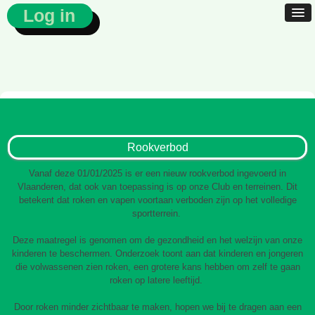
Log in
Rookverbod
Vanaf deze 01/01/2025 is er een nieuw rookverbod ingevoerd in
Vlaanderen, dat ook van toepassing is op onze Club en terreinen. Dit
betekent dat roken en vapen voortaan verboden zijn op het volledige
sportterrein.
Deze maatregel is genomen om de gezondheid en het welzijn van onze
kinderen te beschermen. Onderzoek toont aan dat kinderen en jongeren
die volwassenen zien roken, een grotere kans hebben om zelf te gaan
roken op latere leeftijd.
Door roken minder zichtbaar te maken, hopen we bij te dragen aan een