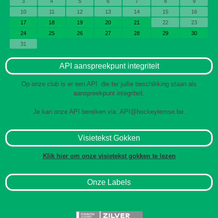
3
4
5
6
7
8
9
10
11
12
13
14
15
16
17
18
19
20
21
22
23
24
25
26
27
28
29
30
31
API aanspreekpunt integriteit
Op onze club is er een API die ter jullie beschikking staan als
aanspreekpunt integriteit.
Je kan onze API bereiken via:
API@hockeytemse.be
.
Visietekst Gokken
Klik hier om onze visietekst gokken te lezen
Onze Labels