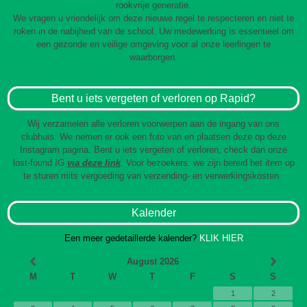
rookvrije generatie.
We vragen u vriendelijk om deze nieuwe regel te respecteren en niet te
roken in de nabijheid van de school. Uw medewerking is essentieel om
een gezonde en veilige omgeving voor al onze leerlingen te
waarborgen.
Bent u iets vergeten of verloren op Rapid?
Wij verzamelen alle verloren voorwerpen aan de ingang van ons
clubhuis. We nemen er ook een foto van en plaatsen deze op deze
Instagram pagina. Bent u iets vergeten of verloren, check dan onze
lost-found IG
via deze link
. Voor bezoekers: we zijn bereid het item op
te sturen mits vergoeding van verzending- en verwerkingskosten.
Kalender
Een meer gedetaillerde kalender?
KLIK HIER
August 2026
M
T
W
T
F
S
S
1
2