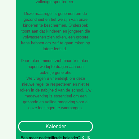
volledige sportterrein.
Deze maatregel is genomen om de
gezondheid en het welzijn van onze
kinderen te beschermen. Onderzoek
toont aan dat kinderen en jongeren die
volwassenen zien roken, een grotere
kans hebben om zelf te gaan roken op
latere leeftijd.
Door roken minder zichtbaar te maken,
hopen we bij te dragen aan een
rookvrije generatie.
We vragen u vriendelijk om deze
nieuwe regel te respecteren en niet te
roken in de nabijheid van de school. Uw
medewerking is essentieel om een
gezonde en veilige omgeving voor al
onze leerlingen te waarborgen.
Kalender
Een meer gedetaillerde kalender?
KLIK