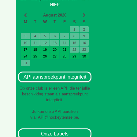
HIER
August 2026
M
T
W
T
F
S
S
1
2
3
4
5
6
7
8
9
10
11
12
13
14
15
16
17
18
19
20
21
22
23
24
25
26
27
28
29
30
31
API aanspreekpunt integriteit
Op onze club is er een API die ter jullie
beschikking staan als aanspreekpunt
integriteit.
Je kan onze API bereiken
via:
API@hockeytemse.be
.
Onze Labels