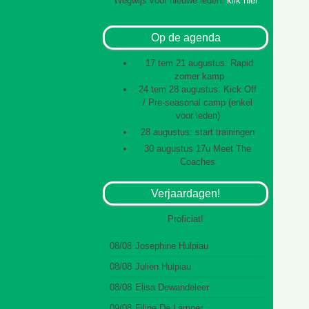
Wegwijs voor nieuwe leden:
klik hier
Op de agenda
17 tem 21 augustus: Rapid
zomer kamp
24 tem 28 augustus: Kick Off
/ Pre-seasonal camp (enkel
voor leden)
28 augustus: start trainingen
30 augustus 17u Meet The
Coaches
Verjaardagen!
Proficiat!
08/08
Josephine Hulpiau
08/08
Julien Hulpiau
08/08
Elisa Dewandeleer
09/08
Filine De Lamper