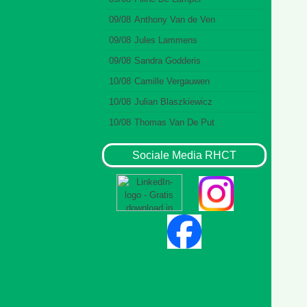
09/08
Anthony Van de Ven
09/08
Jules Lammens
09/08
Sandra Godderis
10/08
Camille Vergauwen
10/08
Julian Blaszkiewicz
10/08
Thomas Van De Put
Sociale Media RHCT