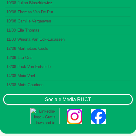
10/08
Julian Blaszkiewicz
10/08
Thomas Van De Put
10/08
Camille Vergauwen
11/08
Ella Thomas
11/08
Winona Van Eck-Lucassen
12/08
MartheLies Cools
13/08
Lita Oris
13/08
Jack Van Eetvelde
14/08
Maia Vael
15/08
Mats Gaudaen
Sociale Media RHCT