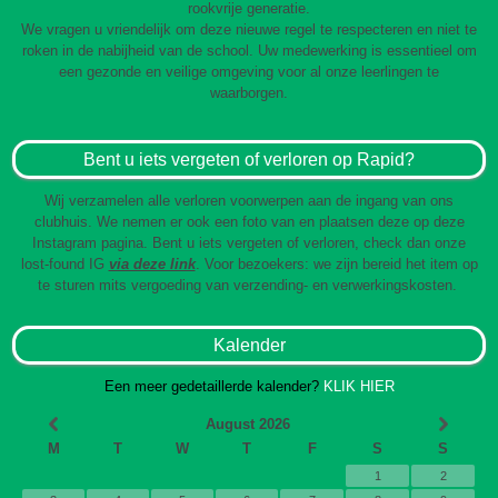
rookvrije generatie.
We vragen u vriendelijk om deze nieuwe regel te respecteren en niet te
roken in de nabijheid van de school. Uw medewerking is essentieel om
een gezonde en veilige omgeving voor al onze leerlingen te
waarborgen.
Bent u iets vergeten of verloren op Rapid?
Wij verzamelen alle verloren voorwerpen aan de ingang van ons
clubhuis. We nemen er ook een foto van en plaatsen deze op deze
Instagram pagina. Bent u iets vergeten of verloren, check dan onze
lost-found IG
via deze link
. Voor bezoekers: we zijn bereid het item op
te sturen mits vergoeding van verzending- en verwerkingskosten.
Kalender
Een meer gedetaillerde kalender?
KLIK HIER
August 2026
M
T
W
T
F
S
S
1
2