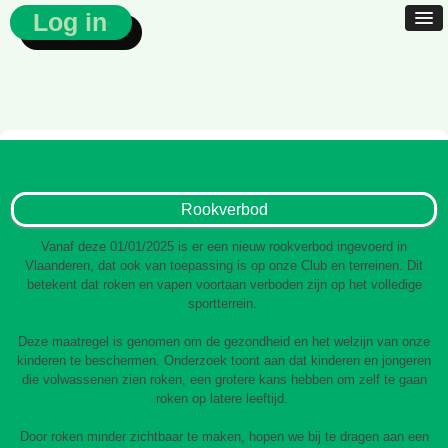
Log in
Rookverbod
Vanaf deze 01/01/2025 is er een nieuw rookverbod ingevoerd in
Vlaanderen, dat ook van toepassing is op onze Club en terreinen. Dit
betekent dat roken en vapen voortaan verboden zijn op het volledige
sportterrein.
Deze maatregel is genomen om de gezondheid en het welzijn van onze
kinderen te beschermen. Onderzoek toont aan dat kinderen en jongeren
die volwassenen zien roken, een grotere kans hebben om zelf te gaan
roken op latere leeftijd.
Door roken minder zichtbaar te maken, hopen we bij te dragen aan een