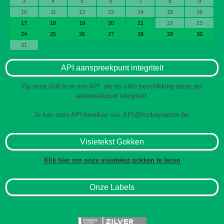
3
4
5
6
7
8
9
10
11
12
13
14
15
16
17
18
19
20
21
22
23
24
25
26
27
28
29
30
31
API aanspreekpunt integriteit
Op onze club is er een API die ter jullie beschikking staan als
aanspreekpunt integriteit.
Je kan onze API bereiken via:
API@hockeytemse.be
.
Visietekst Gokken
Klik hier om onze visietekst gokken te lezen
Onze Labels