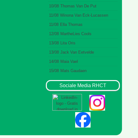
10/08
Thomas Van De Put
11/08
Winona Van Eck-Lucassen
11/08
Ella Thomas
12/08
MartheLies Cools
13/08
Lita Oris
13/08
Jack Van Eetvelde
14/08
Maia Vael
15/08
Mats Gaudaen
Sociale Media RHCT