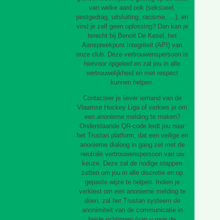
van welke aard ook (seksueel,
pestgedrag, uitsluiting, racisme, …), en
vind je zelf geen oplossing? Dan kan je
terecht bij Benoit De Kesel, het
Aanspreekpunt Integriteit (API) van
onze club. Deze vertrouwenspersoon is
hiervoor opgeleid en zal jou in alle
vertrouwelijkheid en met respect
kunnen helpen.
Contacteer je liever iemand van de
Vlaamse Hockey Liga of verkies je om
een anonieme melding te maken?
Onderstaande QR-code leidt jou naar
het Trustan platform, dat een veilige en
anonieme dialoog in gang zet met de
neutrale vertrouwenspersoon van uw
keuze. Deze zal de nodige stappen
zetten om jou in alle discretie en op
gepaste wijze te helpen. Indien je
verkiest om een anonieme melding te
doen, zal het Trustan systeem de
anonimiteit van de communicatie in
beide richtingen (van u naar de