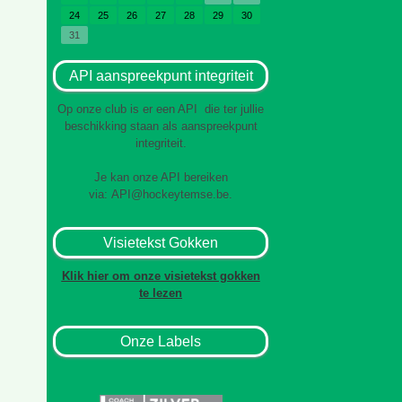
24
25
26
27
28
29
30
31
API aanspreekpunt integriteit
Op onze club is er een API die ter jullie
beschikking staan als aanspreekpunt
integriteit.
Je kan onze API bereiken
via:
API@hockeytemse.be
.
Visietekst Gokken
Klik hier om onze visietekst gokken
te lezen
Onze Labels