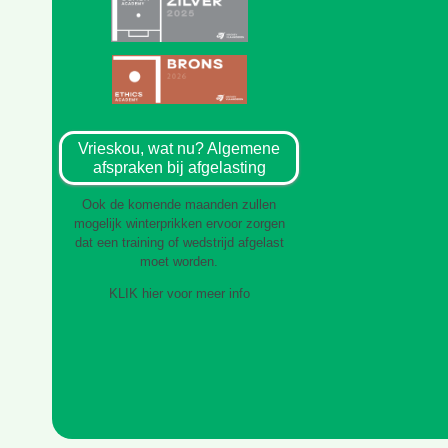
Vrieskou, wat nu? Algemene
afspraken bij afgelasting
Ook de komende maanden zullen
mogelijk winterprikken ervoor zorgen
dat een training of wedstrijd afgelast
moet worden.
KLIK hier voor meer info