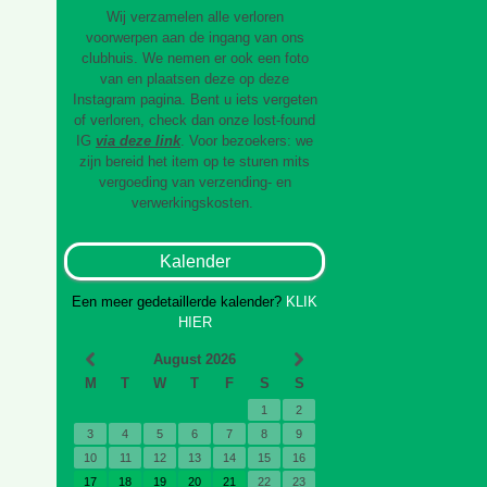
Wij verzamelen alle verloren
voorwerpen aan de ingang van ons
clubhuis. We nemen er ook een foto
van en plaatsen deze op deze
Instagram pagina. Bent u iets vergeten
of verloren, check dan onze lost-found
IG
via deze link
. Voor bezoekers: we
zijn bereid het item op te sturen mits
vergoeding van verzending- en
verwerkingskosten.
Kalender
Een meer gedetaillerde kalender?
KLIK
HIER
August 2026
M
T
W
T
F
S
S
1
2
3
4
5
6
7
8
9
10
11
12
13
14
15
16
17
18
19
20
21
22
23