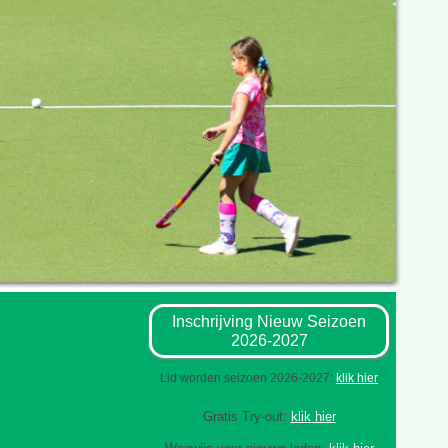
Inschrijving Nieuw Seizoen
2026-2027
Lid worden seizoen 2026-2027:
klik hier
Gratis Try-out:
klik hier