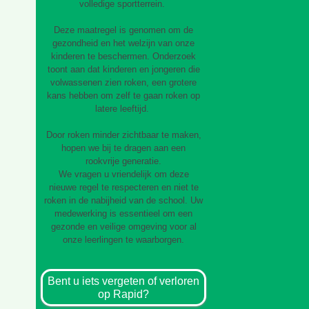
volledige sportterrein.
Deze maatregel is genomen om de
gezondheid en het welzijn van onze
kinderen te beschermen. Onderzoek
toont aan dat kinderen en jongeren die
volwassenen zien roken, een grotere
kans hebben om zelf te gaan roken op
latere leeftijd.
Door roken minder zichtbaar te maken,
hopen we bij te dragen aan een
rookvrije generatie.
We vragen u vriendelijk om deze
nieuwe regel te respecteren en niet te
roken in de nabijheid van de school. Uw
medewerking is essentieel om een
gezonde en veilige omgeving voor al
onze leerlingen te waarborgen.
Bent u iets vergeten of verloren
op Rapid?