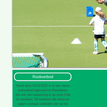
Rookverbod
Vanaf deze 01/01/2025 is er een nieuw
rookverbod ingevoerd in Vlaanderen,
dat ook van toepassing is op onze Club
en terreinen. Dit betekent dat roken en
vapen voortaan verboden zijn op het